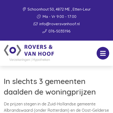
Schoonhout 50, 4872 ME , Etten-Leur
Ma - Vr 9:00 - 17:00
info@roversvanhoof.nl
076-5035196
In slechts 3 gemeenten
daalden de woningprijzen
De prijzen stegen in de Zuid-Hollandse gemeente
Albrandswaard (onder Rotterdam) en de Oost-Gelderse