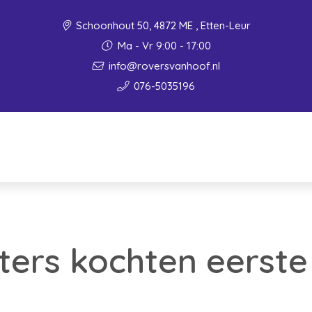
Schoonhout 50, 4872 ME , Etten-Leur
Ma - Vr 9:00 - 17:00
info@roversvanhoof.nl
076-5035196
ters kochten eerste