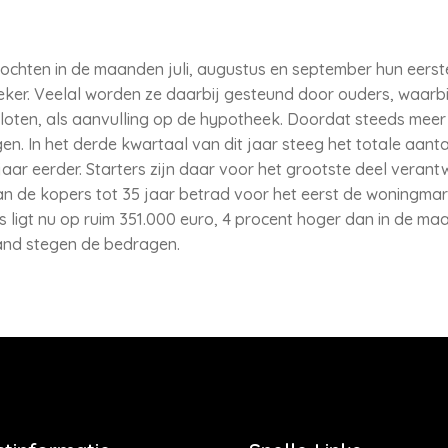
 kochten in de maanden juli, augustus en september hun eerst
ker. Veelal worden ze daarbij gesteund door ouders, waarbi
oten, als aanvulling op de hypotheek. Doordat steeds meer 
en. In het derde kwartaal van dit jaar steeg het totale aa
jaar eerder. Starters zijn daar voor het grootste deel veran
an de kopers tot 35 jaar betrad voor het eerst de woningma
ligt nu op ruim 351.000 euro, 4 procent hoger dan in de maan
land stegen de bedragen.