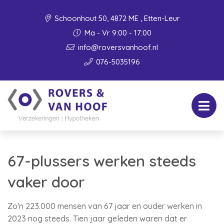
Schoonhout 50, 4872 ME , Etten-Leur
Ma - Vr 9:00 - 17:00
info@roversvanhoof.nl
076-5035196
67-plussers werken steeds
vaker door
Zo'n 223.000 mensen van 67 jaar en ouder werken in
2023 nog steeds. Tien jaar geleden waren dat er