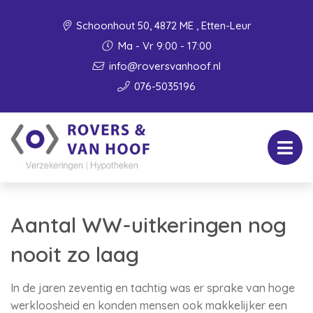
Schoonhout 50, 4872 ME , Etten-Leur
Ma - Vr 9:00 - 17:00
info@roversvanhoof.nl
076-5035196
Aantal WW-uitkeringen nog
nooit zo laag
In de jaren zeventig en tachtig was er sprake van hoge
werkloosheid en konden mensen ook makkelijker een