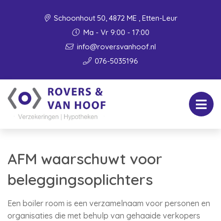
Schoonhout 50, 4872 ME , Etten-Leur
Ma - Vr 9:00 - 17:00
info@roversvanhoof.nl
076-5035196
AFM waarschuwt voor
beleggingsoplichters
Een boiler room is een verzamelnaam voor personen en
organisaties die met behulp van gehaaide verkopers