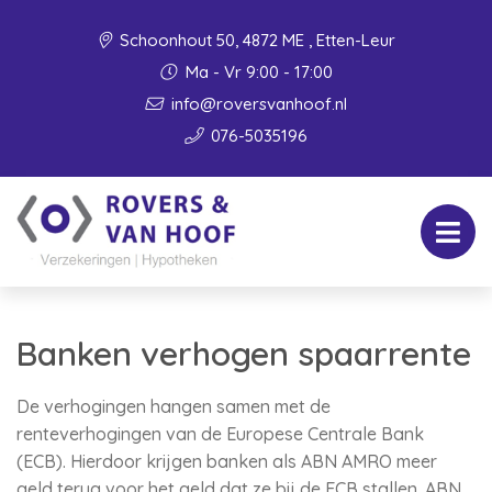
Schoonhout 50, 4872 ME , Etten-Leur
Ma - Vr 9:00 - 17:00
info@roversvanhoof.nl
076-5035196
Banken verhogen spaarrente
De verhogingen hangen samen met de
renteverhogingen van de Europese Centrale Bank
(ECB). Hierdoor krijgen banken als ABN AMRO meer
geld terug voor het geld dat ze bij de ECB stallen. ABN