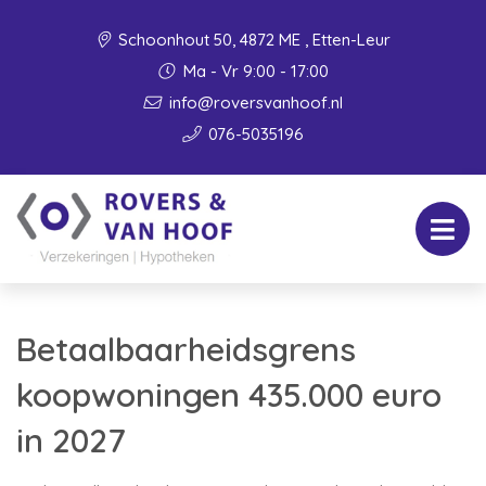
Schoonhout 50, 4872 ME , Etten-Leur
Ma - Vr 9:00 - 17:00
info@roversvanhoof.nl
076-5035196
Betaalbaarheidsgrens
koopwoningen 435.000 euro
in 2027