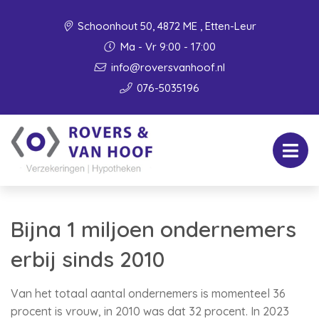
Schoonhout 50, 4872 ME , Etten-Leur
Ma - Vr 9:00 - 17:00
info@roversvanhoof.nl
076-5035196
Bijna 1 miljoen ondernemers
erbij sinds 2010
Van het totaal aantal ondernemers is momenteel 36
procent is vrouw, in 2010 was dat 32 procent. In 2023