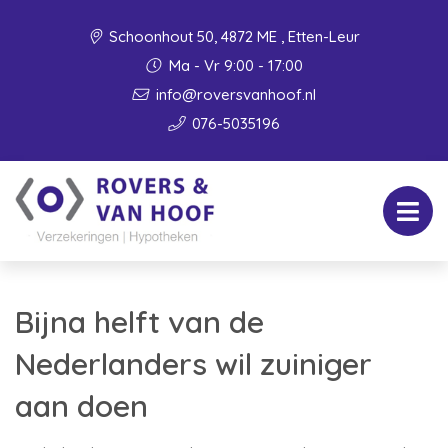
Schoonhout 50, 4872 ME , Etten-Leur
Ma - Vr 9:00 - 17:00
info@roversvanhoof.nl
076-5035196
Bijna helft van de
Nederlanders wil zuiniger
aan doen