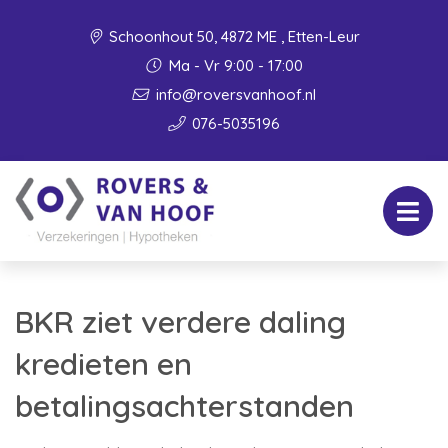
Schoonhout 50, 4872 ME , Etten-Leur
Ma - Vr 9:00 - 17:00
info@roversvanhoof.nl
076-5035196
BKR ziet verdere daling
kredieten en
betalingsachterstanden