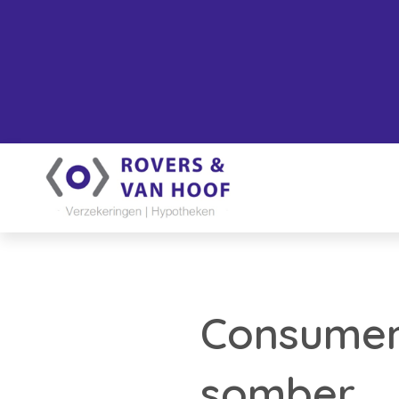
Consument
somber