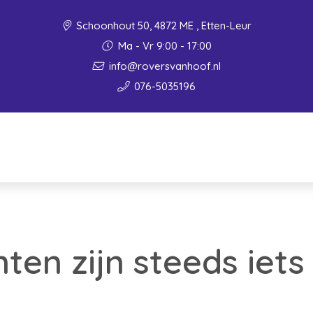
Schoonhout 50, 4872 ME , Etten-Leur
Ma - Vr 9:00 - 17:00
info@roversvanhoof.nl
076-5035196
en zijn steeds iets