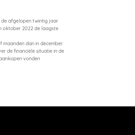
de afgelopen twintig jaar
en oktober 2022 de laagste
lf maanden dan in december.
r de financiële situatie in de
e aankopen vonden