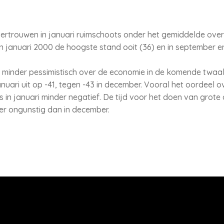
ertrouwen in januari ruimschoots onder het gemiddelde over 
 in januari 2000 de hoogste stand ooit (36) en in september 
 minder pessimistisch over de economie in de komende twaa
ari uit op -41, tegen -43 in december. Vooral het oordeel ove
n januari minder negatief. De tijd voor het doen van grot
er ongunstig dan in december.