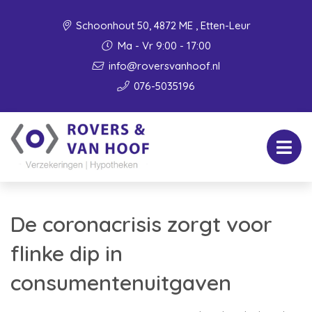
Schoonhout 50, 4872 ME , Etten-Leur
Ma - Vr 9:00 - 17:00
info@roversvanhoof.nl
076-5035196
De coronacrisis zorgt voor
flinke dip in
consumentenuitgaven