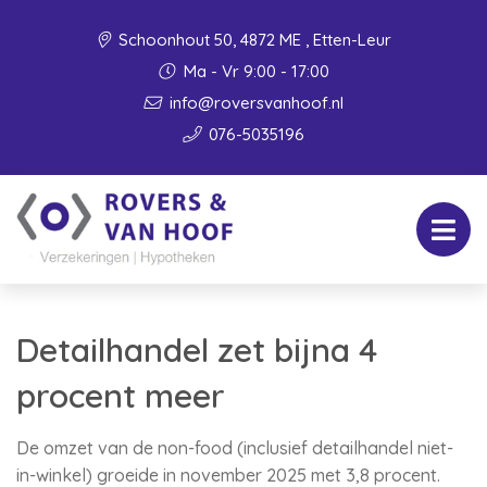
Schoonhout 50, 4872 ME , Etten-Leur
Ma - Vr 9:00 - 17:00
info@roversvanhoof.nl
076-5035196
Detailhandel zet bijna 4
procent meer
De omzet van de non-food (inclusief detailhandel niet-
in-winkel) groeide in november 2025 met 3,8 procent.