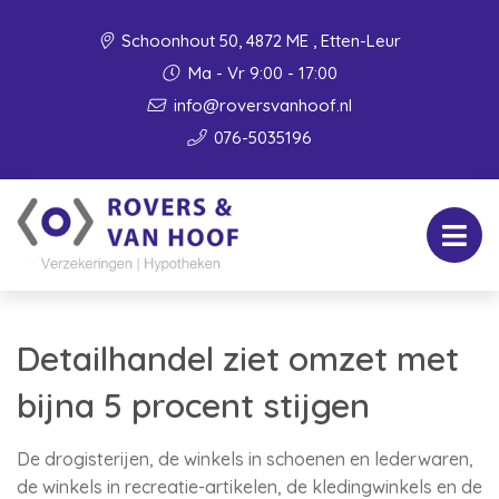
Schoonhout 50, 4872 ME , Etten-Leur
Ma - Vr 9:00 - 17:00
info@roversvanhoof.nl
076-5035196
Detailhandel ziet omzet met
bijna 5 procent stijgen
De drogisterijen, de winkels in schoenen en lederwaren,
de winkels in recreatie-artikelen, de kledingwinkels en de