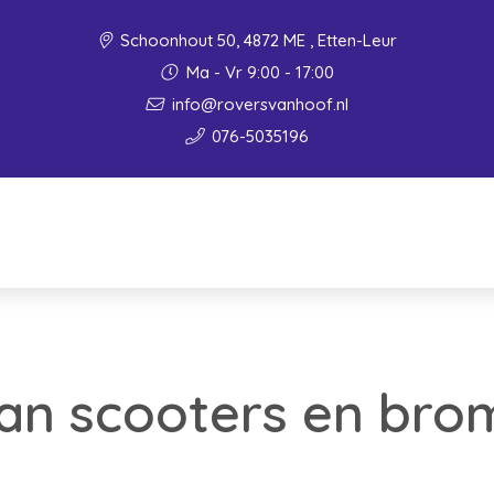
Schoonhout 50, 4872 ME , Etten-Leur
Ma - Vr 9:00 - 17:00
info@roversvanhoof.nl
076-5035196
van scooters en bro