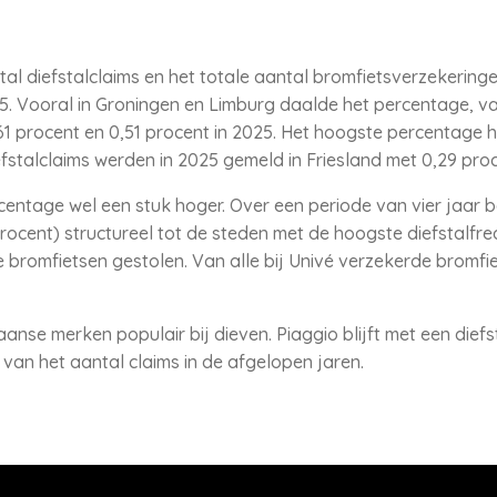
al diefstalclaims en het totale aantal bromfietsverzekering
5. Vooral in Groningen en Limburg daalde het percentage, van
,61 procent en 0,51 procent in 2025. Het hoogste percentage 
efstalclaims werden in 2025 gemeld in Friesland met 0,29 proc
ercentage wel een stuk hoger. Over een periode van vier jaa
rocent) structureel tot de steden met de hoogste diefstalfre
 bromfietsen gestolen. Van alle bij Univé verzekerde bromfie
iaanse merken populair bij dieven. Piaggio blijft met een diefs
van het aantal claims in de afgelopen jaren.