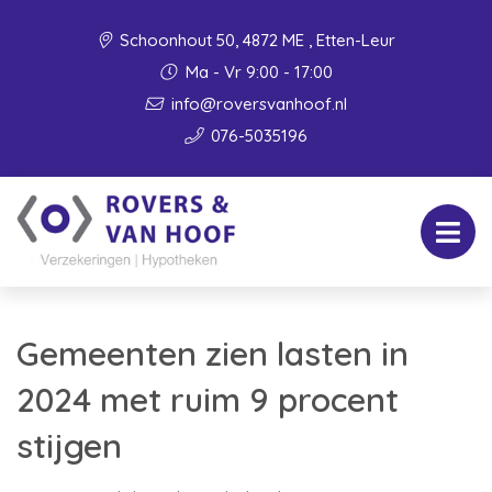
Schoonhout 50, 4872 ME , Etten-Leur
Ma - Vr 9:00 - 17:00
info@roversvanhoof.nl
076-5035196
Gemeenten zien lasten in
2024 met ruim 9 procent
stijgen