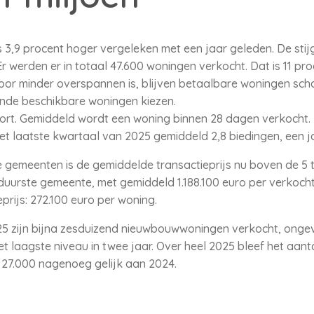
 3,9 procent hoger vergeleken met een jaar geleden. De stij
 werden er in totaal 47.600 woningen verkocht. Dat is 11 pro
or minder overspannen is, blijven betaalbare woningen sc
nde beschikbare woningen kiezen.
ort. Gemiddeld wordt een woning binnen 28 dagen verkocht. 
het laatste kwartaal van 2025 gemiddeld 2,8 biedingen, een j
 gemeenten is de gemiddelde transactieprijs nu boven de 5 t
 duurste gemeente, met gemiddeld 1.188.100 euro per verkoch
prijs: 272.100 euro per woning.
25 zijn bijna zesduizend nieuwbouwwoningen verkocht, ongev
et laagste niveau in twee jaar. Over heel 2025 bleef het aan
27.000 nagenoeg gelijk aan 2024.