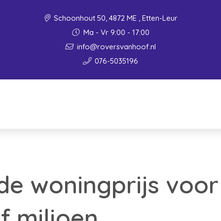
Schoonhout 50, 4872 ME , Etten-Leur
Ma - Vr 9:00 - 17:00
info@roversvanhoof.nl
076-5035196
e woningprijs voor 
f miljoen