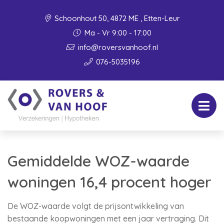
Schoonhout 50, 4872 ME , Etten-Leur
Ma - Vr 9:00 - 17:00
info@roversvanhoof.nl
076-5035196
Gemiddelde WOZ-waarde
woningen 16,4 procent hoger
De WOZ-waarde volgt de prijsontwikkeling van
bestaande koopwoningen met een jaar vertraging. Dit