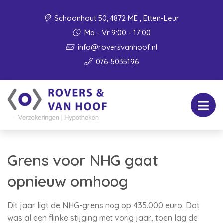
Schoonhout 50, 4872 ME , Etten-Leur
Ma - Vr 9:00 - 17:00
info@roversvanhoof.nl
076-5035196
Grens voor NHG gaat
opnieuw omhoog
Dit jaar ligt de NHG-grens nog op 435.000 euro. Dat
was al een flinke stijging met vorig jaar, toen lag de