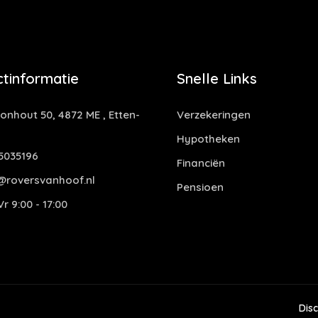
tinformatie
Snelle Links
nhout 50, 4872 ME , Etten-
Verzekeringen
Hypotheken
5035196
Financiën
@roversvanhoof.nl
Pensioen
r 9:00 - 17:00
Dis