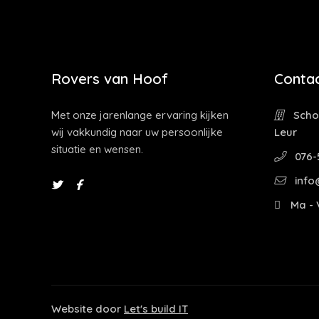
Rovers van Hoof
Contac
Met onze jarenlange ervaring kijken
Schoo
wij vakkundig naar uw persoonlijke
Leur
situatie en wensen.
076-
info
Ma - V
Website door
Let's build IT