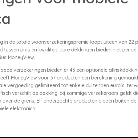
ca
 in de totale woonverzekeringspremie loopt uiteen van 22 pro
 tussen prijs en kwaliteit: dure dekkingen bieden niet per 
ldus MoneyView.
oedelverzekeringen bieden er 45 een optionele allriskdekkin
heeft MoneyView voor 37 producten een berekening gemaakt. D
le vergoeding gelimiteerd tot enkele duizenden euro’s, terw
ch verschilt de dekking: bij sommige verzekeraars geldt die
m over de grens. Elf onderzochte producten bieden buiten d
ele elektronica.