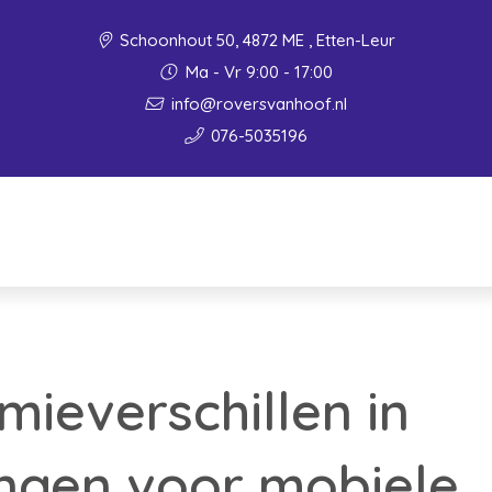
Schoonhout 50, 4872 ME , Etten-Leur
Ma - Vr 9:00 - 17:00
info@roversvanhoof.nl
076-5035196
mieverschillen in
ngen voor mobiele