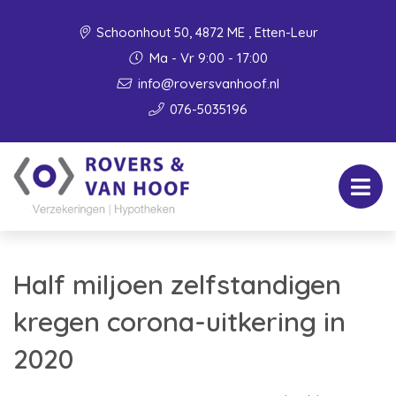
Schoonhout 50, 4872 ME , Etten-Leur
Ma - Vr 9:00 - 17:00
info@roversvanhoof.nl
076-5035196
Half miljoen zelfstandigen
kregen corona-uitkering in
2020