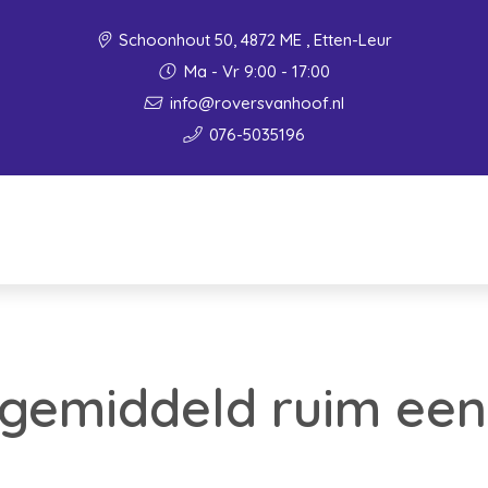
Schoonhout 50, 4872 ME , Etten-Leur
Ma - Vr 9:00 - 17:00
info@roversvanhoof.nl
076-5035196
 gemiddeld ruim een