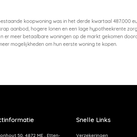
bestaande koopwoning was in het derde kwartaal 487.000 e
krap aanbod, hogere lonen en een lage hypotheekrente zorg
jd zijn er meer betaalbare woningen op de markt gekomen do
 meer mogelijkheden om hun eerste woning te kopen.
tinformatie
Snelle Links
nhout 50, 4872 ME , Etten-
Verzekeringen