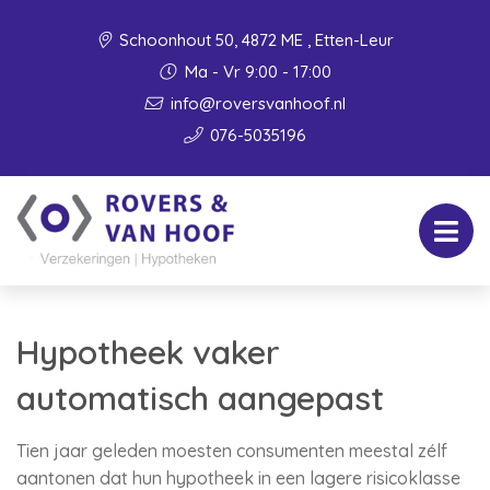
Schoonhout 50, 4872 ME , Etten-Leur
Ma - Vr 9:00 - 17:00
info@roversvanhoof.nl
076-5035196
Hypotheek vaker
automatisch aangepast
Tien jaar geleden moesten consumenten meestal zélf
aantonen dat hun hypotheek in een lagere risicoklasse