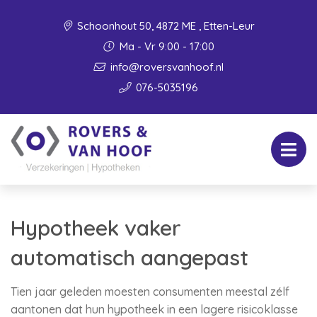
Schoonhout 50, 4872 ME , Etten-Leur
Ma - Vr 9:00 - 17:00
info@roversvanhoof.nl
076-5035196
Hypotheek vaker
automatisch aangepast
Tien jaar geleden moesten consumenten meestal zélf
aantonen dat hun hypotheek in een lagere risicoklasse