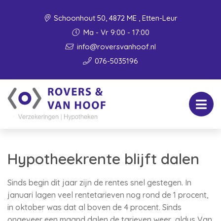
Schoonhout 50, 4872 ME , Etten-Leur
Ma - Vr 9:00 - 17:00
info@roversvanhoof.nl
076-5035196
Hypotheekrente blijft dalen
Sinds begin dit jaar zijn de rentes snel gestegen. In
januari lagen veel rentetarieven nog rond de 1 procent,
in oktober was dat al boven de 4 procent. Sinds
ongeveer een maand dalen de tarieven weer, aldus Van