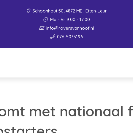
Schoonhout 50, 4872 ME , Etten-Leur
Ma - Vr 9:00 - 17:00
info@roversvanhoof.nl
076-5035196
omt met nationaal 
starters