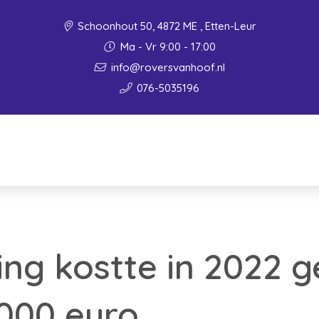
Schoonhout 50, 4872 ME , Etten-Leur
Ma - Vr 9:00 - 17:00
info@roversvanhoof.nl
076-5035196
ng kostte in 2022 
.000 euro