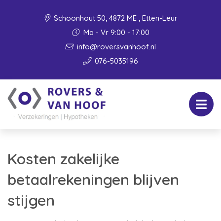
Schoonhout 50, 4872 ME , Etten-Leur
Ma - Vr 9:00 - 17:00
info@roversvanhoof.nl
076-5035196
Kosten zakelijke
betaalrekeningen blijven
stijgen