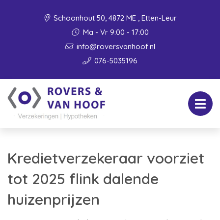
Schoonhout 50, 4872 ME , Etten-Leur
Ma - Vr 9:00 - 17:00
info@roversvanhoof.nl
076-5035196
Kredietverzekeraar voorziet
tot 2025 flink dalende
huizenprijzen