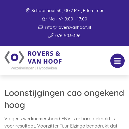
Schoonhout 50, 4872 ME , Etten-Leur
Ma - Vr 9:00 - 17:00
info@roversvanhoof.nl
076-5035196
Loonstijgingen cao ongekend
hoog
Volgens werknemersbond FNV is er hard geknokt is
voor resultaat. Voorzitter Tuur Elzinga benadrukt dat