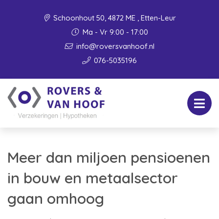
Schoonhout 50, 4872 ME , Etten-Leur
Ma - Vr 9:00 - 17:00
info@roversvanhoof.nl
076-5035196
Meer dan miljoen pensioenen
in bouw en metaalsector
gaan omhoog