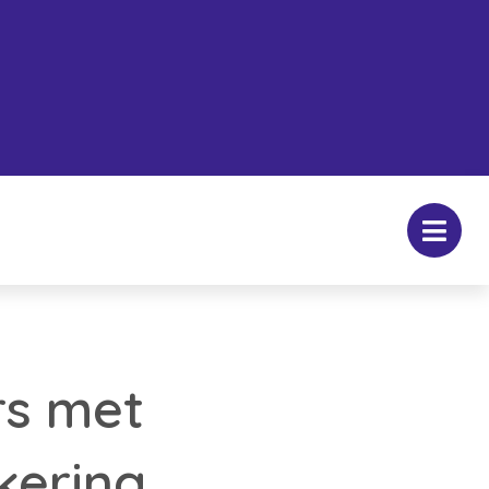
rs met
kering