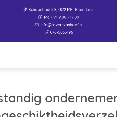
Schoonhout 50, 4872 ME , Etten-Leur
Ma - Vr 9:00 - 17:00
info@roversvanhoof.nl
076-5035196
fstandig onderneme
geschiktheidsverze