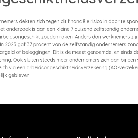
emers dekten zich tegen dit financiële risico in door te spare
 het onderzoek is aan een kleine 7 duizend zelfstandig ondern
arbeidsongeschikt zouden raken. Anders dan werknemers zijn z
 In 2023 gaf 37 procent van de zelfstandig ondernemers zon
argeld of beleggingen. Dit is de meest genoemde, en sinds d
ing. Ook sluiten steeds meer ondernemers zich aan bij een 
ich via een arbeidsongeschiktheidsverzekering (AO-verzekering
lijk gebleven.