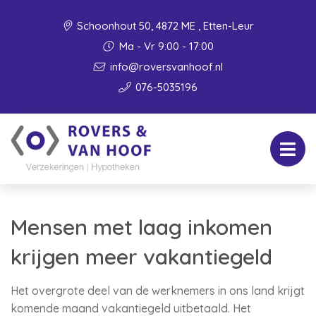
Schoonhout 50, 4872 ME , Etten-Leur
Ma - Vr 9:00 - 17:00
info@roversvanhoof.nl
076-5035196
Mensen met laag inkomen
krijgen meer vakantiegeld
Het overgrote deel van de werknemers in ons land krijgt
komende maand vakantiegeld uitbetaald. Het