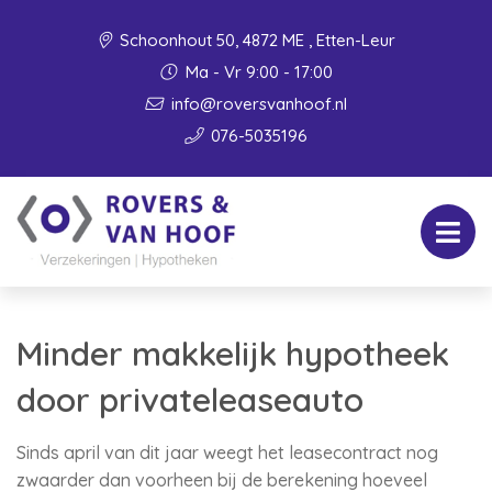
Schoonhout 50, 4872 ME , Etten-Leur
Ma - Vr 9:00 - 17:00
info@roversvanhoof.nl
076-5035196
Minder makkelijk hypotheek
door privateleaseauto
Sinds april van dit jaar weegt het leasecontract nog
zwaarder dan voorheen bij de berekening hoeveel