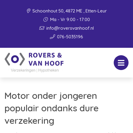
Schoonhout 50, 4872 ME , Etten-Leur
Ma - Vr 9:00 - 17:00
info@roversvanhoof.nl
076-5035196
Motor onder jongeren
populair ondanks dure
verzekering