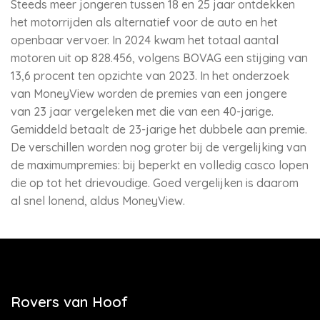
Steeds meer jongeren tussen 18 en 25 jaar ontdekken
het motorrijden als alternatief voor de auto en het
openbaar vervoer. In 2024 kwam het totaal aantal
motoren uit op 828.456, volgens BOVAG een stijging van
13,6 procent ten opzichte van 2023. In het onderzoek
van MoneyView worden de premies van een jongere
van 23 jaar vergeleken met die van een 40-jarige.
Gemiddeld betaalt de 23-jarige het dubbele aan premie.
De verschillen worden nog groter bij de vergelijking van
de maximumpremies: bij beperkt en volledig casco lopen
die op tot het drievoudige. Goed vergelijken is daarom
al snel lonend, aldus MoneyView.
Rovers van Hoof