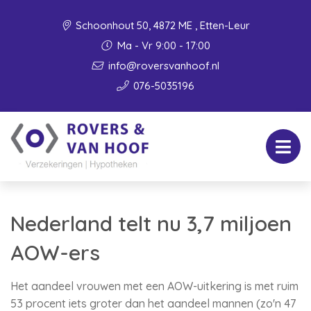
Schoonhout 50, 4872 ME , Etten-Leur
Ma - Vr 9:00 - 17:00
info@roversvanhoof.nl
076-5035196
Nederland telt nu 3,7 miljoen
AOW-ers
Het aandeel vrouwen met een AOW-uitkering is met ruim
53 procent iets groter dan het aandeel mannen (zo'n 47