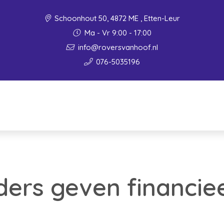
Schoonhout 50, 4872 ME , Etten-Leur
Ma - Vr 9:00 - 17:00
info@roversvanhoof.nl
076-5035196
ers geven financiee