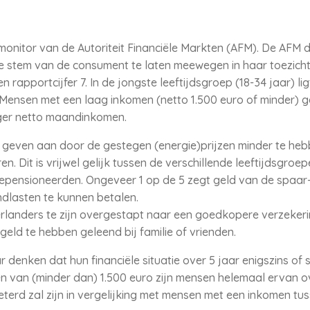
monitor van de Autoriteit Financiële Markten (AFM). De AFM 
stem van de consument te laten meewegen in haar toezicht
 rapportcijfer 7. In de jongste leeftijdsgroep (18-34 jaar) ligt
 Mensen met een laag inkomen (netto 1.500 euro of minder) 
ger netto maandinkomen.
 geven aan door de gestegen (energie)prijzen minder te he
. Dit is vrijwel gelijk tussen de verschillende leeftijdsgroe
gepensioneerden. Ongeveer 1 op de 5 zegt geld van de spaar-
lasten te kunnen betalen.
landers te zijn overgestapt naar een goedkopere verzekeri
geld te hebben geleend bij familie of vrienden.
 denken dat hun financiële situatie over 5 jaar enigszins of s
 van (minder dan) 1.500 euro zijn mensen helemaal ervan ov
beterd zal zijn in vergelijking met mensen met een inkomen tu