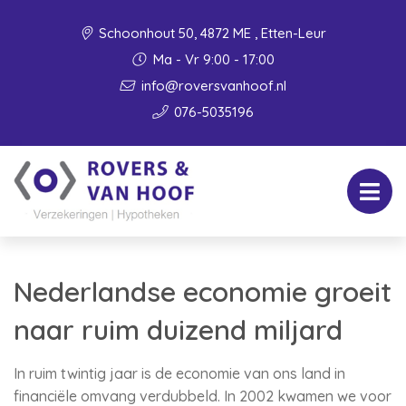
Schoonhout 50, 4872 ME , Etten-Leur
Ma - Vr 9:00 - 17:00
info@roversvanhoof.nl
076-5035196
Nederlandse economie groeit
naar ruim duizend miljard
In ruim twintig jaar is de economie van ons land in
financiële omvang verdubbeld. In 2002 kwamen we voor