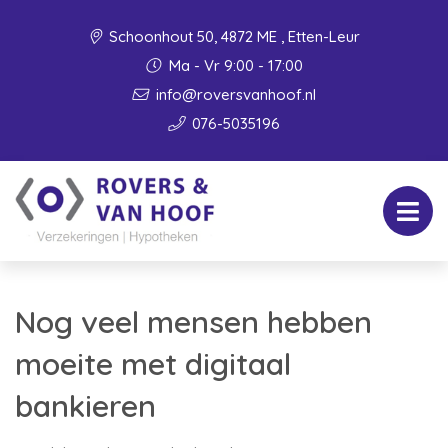
Schoonhout 50, 4872 ME , Etten-Leur
Ma - Vr 9:00 - 17:00
info@roversvanhoof.nl
076-5035196
Nog veel mensen hebben
moeite met digitaal
bankieren