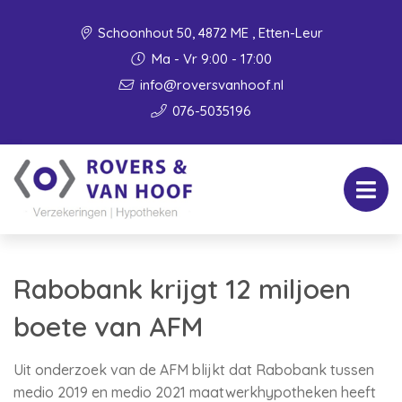
Schoonhout 50, 4872 ME , Etten-Leur
Ma - Vr 9:00 - 17:00
info@roversvanhoof.nl
076-5035196
Rabobank krijgt 12 miljoen
boete van AFM
Uit onderzoek van de AFM blijkt dat Rabobank tussen
medio 2019 en medio 2021 maatwerkhypotheken heeft