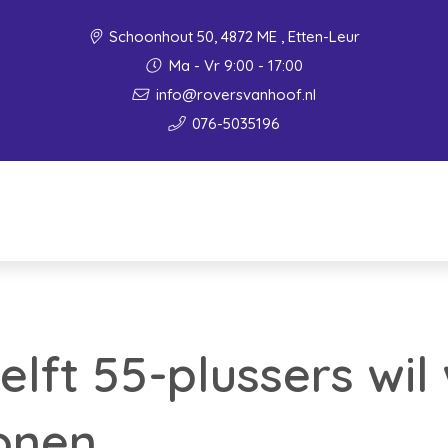
Schoonhout 50, 4872 ME , Etten-Leur
Ma - Vr 9:00 - 17:00
info@roversvanhoof.nl
076-5035196
elft 55-plussers wil
onen