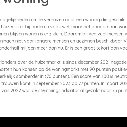
mogelijkheden om te verhuizen naar een woning die geschikt 
erhuizen is er bij ouderen vaak wel, maar het aanbod aan won
nnen blijven wonen is erg klein. Daarom blijven veel mensen v
ingen niet voor jongere mensen en gezinnen beschikbaar. Vo
, anderhalf miljoen meer dan nu. Er is een groot tekort aan vo
anders over de huizenmarkt is sinds december 2021 negatief,
hatten hun kansen op de woningmarkt met 90 punten positieve
erkelijk somberder in (70 punten). Een score van 100 is neutr
rouwen komt in september 2023 op 77 punten. In maart 2021
d van 2022 was de stemmingsindicator al gezakt naar 73 pun