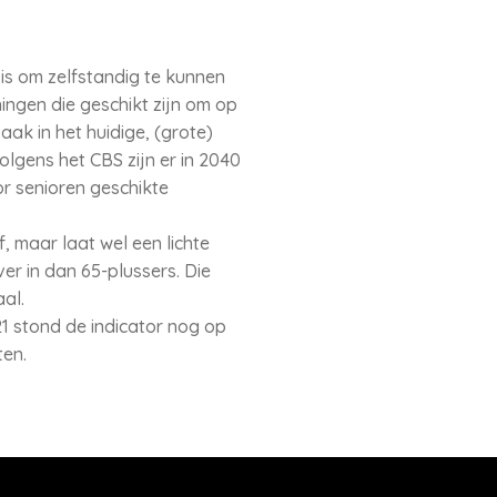
is om zelfstandig te kunnen
ingen die geschikt zijn om op
aak in het huidige, (grote)
lgens het CBS zijn er in 2040
or senioren geschikte
 maar laat wel een lichte
r in dan 65-plussers. Die
aal.
 stond de indicator nog op
ten.