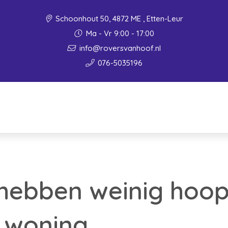
Schoonhout 50, 4872 ME , Etten-Leur
Ma - Vr 9:00 - 17:00
info@roversvanhoof.nl
076-5035196
 hebben weinig hoo
 woning