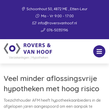
Schoonhout 50, 4872 ME , Etten-Leur
Ma - Vr 9:00 - 17:00
info@roversvanhoof.nl
076-5035196
Veel minder aflossingsvrije
hypotheken met hoog risico
Toezichthouder AFM heeft hypotheekaanbieders in de
afgelopen jaren aangespoord om een aanpak te