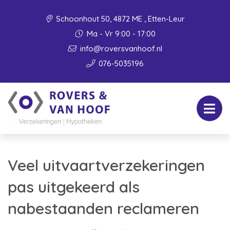
Schoonhout 50, 4872 ME , Etten-Leur
Ma - Vr 9:00 - 17:00
info@roversvanhoof.nl
076-5035196
Veel uitvaartverzekeringen
pas uitgekeerd als
nabestaanden reclameren