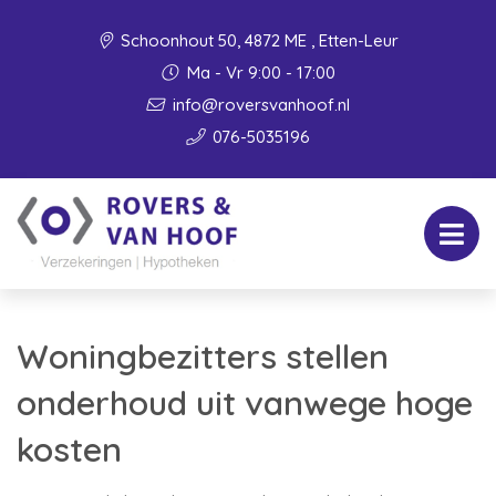
Schoonhout 50, 4872 ME , Etten-Leur
Ma - Vr 9:00 - 17:00
info@roversvanhoof.nl
076-5035196
Woningbezitters stellen
onderhoud uit vanwege hoge
kosten