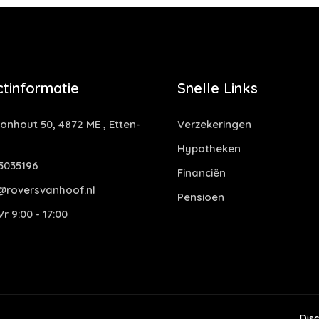
tinformatie
Snelle Links
nhout 50, 4872 ME , Etten-
Verzekeringen
Hypotheken
5035196
Financiën
@roversvanhoof.nl
Pensioen
r 9:00 - 17:00
Dis