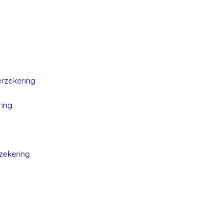
erzekering
ring
zekering