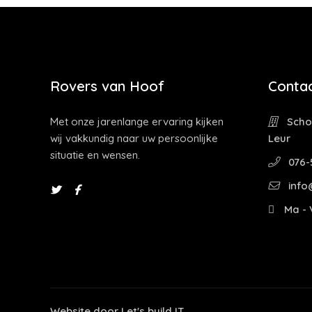
Rovers van Hoof
Contac
Met onze jarenlange ervaring kijken
Schoo
wij vakkundig naar uw persoonlijke
Leur
situatie en wensen.
076-
info
Ma - V
Website door
Let's build IT